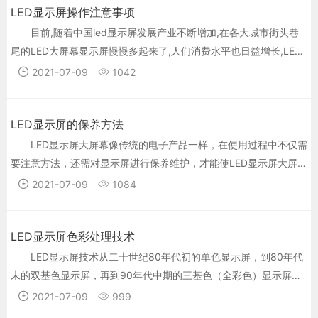
LED显示屏操作注意事项
目前,随着中国led显示屏发展产业不断增加,在各大城市街头巷
尾的LED大屏幕显示屏慢慢多起来了,人们消费水平也日益增长,LED
照明已逐步运用到家庭的日常生活当中,LED电子显示屏不但提升了
2021-07-09
1042
城市形象，LED还丰富人们的文化生活,在这方面可以体现了LED产
业的发展速度是如此快,在我们享受LED电子屏带来经济效益的同时,
LED显示屏的保养方法
一些拥有LED电子显示屏的商家并未完全懂得LED电子屏操作和使用
注意事项,以导致缩短LED电子显示屏的寿命.
LED显示屏大屏幕像传统的电子产品一样，在使用过程中不仅需
要注意方法，还需对显示屏进行保养维护，才能使LED显示屏大屏幕
寿命更久。
2021-07-09
1084
LED显示屏色彩处理技术
LED显示屏技术从二十世纪80年代初的单色显示屏，到80年代
末的双基色显示屏，再到90年代中期的三基色（全彩色）显示屏，
直到今天我们在平板显示领域广泛讨论的多基色（大于三基色）处
2021-07-09
999
理技术。